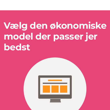
Vælg den økonomiske
model der passer jer
bedst