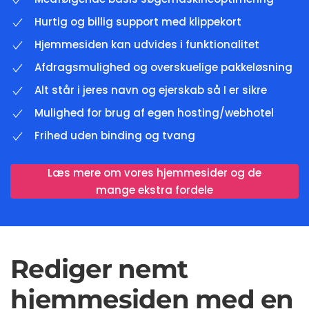
Hurtig og billig support med klippekort
Hjemmesiden kan udvides i funktionalitet
Afdragsmulighed og overskuelige pakkeløsning
Alt står i jeres navn og ejerskab så I er sikre
Mulighed for brug af egen hosting/webhotel
Frihed uden binding og tvang
Læs mere om vores hjemmesider og de
mange ekstra fordele
Rediger nemt
hjemmesiden med en