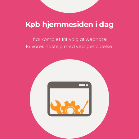
Køb hjemmesiden i dag
I har komplet frit valg af webhotel.
Fx vores hosting med vedligeholdelse.