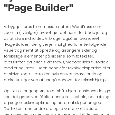
"Page Builder"
Vi bygger jeres hjemmeside enten i WordPress eller
Joomla (I vælger), hvilket gør det nemt for både jer og
os at styre indholdet. Vi bruger også en avanceret
"Page Builder", der giver jer mulighed for efterfølgende
visuelt og nemt at oprette og arrangere sider og
forskellige elementer på siderne som fx tekster,
overskrifter, gallerier, slideshows, videoer, links til sociale
medier og lister - uden behov for teknisk ekspertise eller
at skrive kode. Dette kan hvis ønsket spare jer tid og
omkostninger ved at undgå behovet for teknisk hjælp.
Og skulle I engang ønske at skifte hjemmesidens design
kan det gøres ved få klik mens jeres indhold, opsætning
og søgemaskineoptimering automatisk genbruges.
Dette kan med andre ord også være jeres sidste
hjemmeside da den nemt kan ændres i både design og