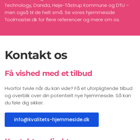
Technology, Danida, Høje-Tåstrup Kommune og DTU –
men også til de helt små. Se vores hjemmeside
Toolmaster.dk
for flere referencer og mere om os.
Kontakt os
Få vished med et tilbud
Hvorfor tvivle når du kan vide? Få et uforpligtende tilbud
og overblik over din potentielt nye hjemmeside. Så kan
du føle dig sikker.
info@kvalitets-hjemmeside.dk